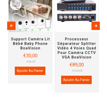
Support Caméra Lit
Processeur
P
Bébé Baby Phone
Séparateur Splitter
B
BoaVision
Vidéo 4 Voies Quad
+
Pour Caméra CCTV
€30,00
VGA BoaVision
€40,00
€89,00
Ajouter Au Panier
€104,00
Ajouter Au Panier