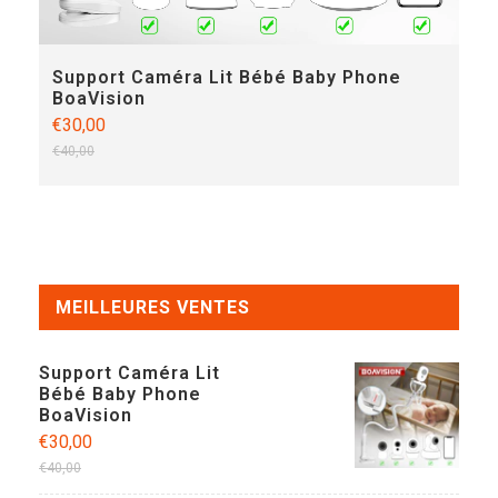
Support Caméra Lit Bébé Baby Phone
M
BoaVision
B
C
€30,00
€
€40,00
€3
MEILLEURES VENTES
Support Caméra Lit
Bébé Baby Phone
BoaVision
€30,00
€40,00