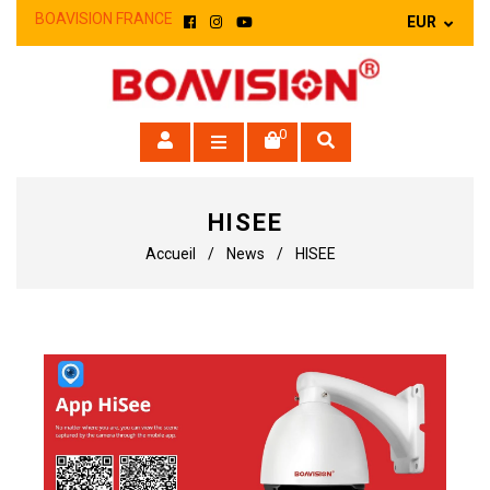
BOAVISION FRANCE
Facebook
Instagram
YouTube
0
HISEE
Accueil
/
News
/
HISEE